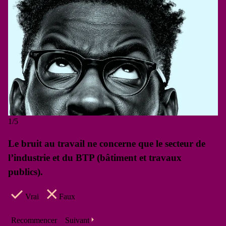
1/5
Le bruit au travail ne concerne que le secteur de
l’industrie et du BTP (bâtiment et travaux
publics).
Vrai
Faux
Recommencer
Suivant