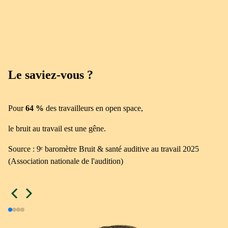
Le saviez-vous ?
Pour
64 %
des travailleurs en open space,
P
se
le bruit au travail est une gêne.
le
Source : 9ᵉ baromètre Bruit & santé auditive au travail 2025
(Association nationale de l'audition)
So
(A