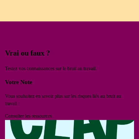
Vrai ou faux ?
Testez vos connaissances sur le bruit au travail.
Votre Note
Vous souhaitez en savoir plus sur les risques liés au bruit au
travail :
Consulter les ressources